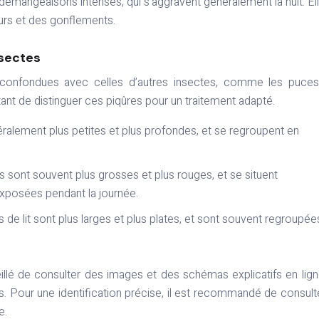
émangeaisons intenses, qui s’aggravent généralement la nuit. El
urs et des gonflements.
nsectes
e confondues avec celles d’autres insectes, comme les puces
rtant de distinguer ces piqûres pour un traitement adapté.
ralement plus petites et plus profondes, et se regroupent en
 sont souvent plus grosses et plus rouges, et se situent
exposées pendant la journée.
 de lit sont plus larges et plus plates, et sont souvent regroupée
seillé de consulter des images et des schémas explicatifs en lig
s. Pour une identification précise, il est recommandé de consult
e.