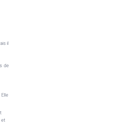
is il
ts de
 Elle
t
 et