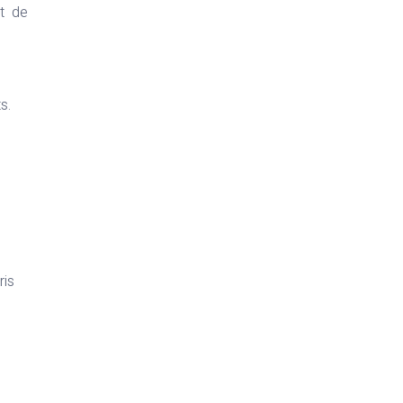
et de
s.
ris