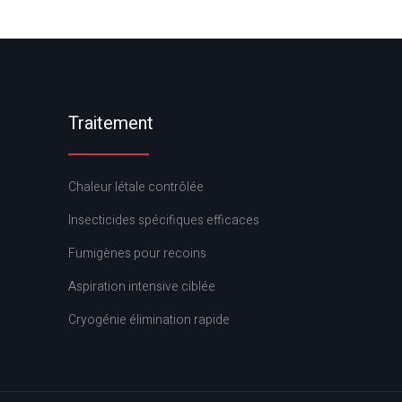
Traitement
Chaleur létale contrôlée
Insecticides spécifiques efficaces
Fumigènes pour recoins
Aspiration intensive ciblée
Cryogénie élimination rapide