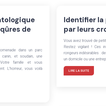
atologique
Identifier l
iqûres de
par leurs cr
Vous avez trouvé de peti
Restez vigilant ! Ces i
promenade dans un parc
rongeurs indésirables : d
 canin, et soudain, une
un domicile ou une entre
 Votre famille et vous
t. L’horreur, vous voilà
LIRE LA SUITE