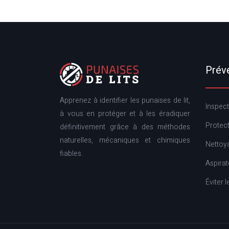
Prév
Apprenez à identifier les punaises de lit,
Inspect
à vous en protéger et à les éradiquer
Protec
définitivement grâce à des méthodes
naturelles, mécaniques et chimiques
Nettoya
fiables.
Aspirat
Éviter 