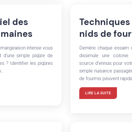
iel des
Techniques 
umaines
nids de four
émangeaison intense vous
Derrière chaque essaim d
t d’une simple piqûre de
dissimule une colonie f
s ? Identifier les piqûres
source d’ennuis pour vo
es…
simple nuisance passagère
de fourmis peuvent rapi
LIRE LA SUITE