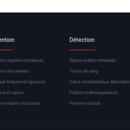
ention
Détection
ion régulière minutieuse
Signes visibles immédiats
tion des matelas
Traces de sang
ge fréquent et rigoureux
Odeur caractéristique détectable
eur et vapeur
Piqûres et démangeaisons
les meubles d’occasion
Présence d’œufs