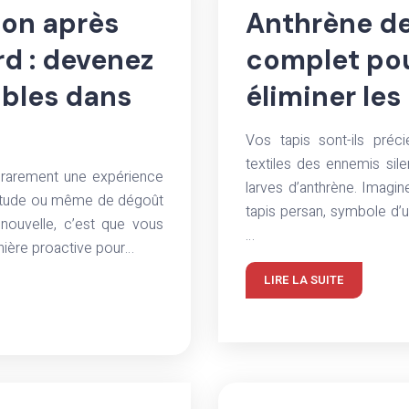
ion après
Anthrène de
rd : devenez
complet pour
ibles dans
éliminer les
Vos tapis sont-ils pré
textiles des ennemis sile
 rarement une expérience
larves d’anthrène. Imagin
uiétude ou même de dégoût
tapis persan, symbole d’un
nouvelle, c’est que vous
…
nière proactive pour…
LIRE LA SUITE