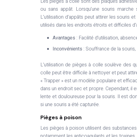
Les pièges à colle sont des plaques adhésive
ou sans appât. Lorsqu’une souris marche su
L’utilisation d’appâts peut attirer les souri
utilisés dans les endroits étroits et difficile
Avantages :
Facilité d’utilisation, abs
Inconvénients :
Souffrance de la souris, 
L’utilisation de pièges à colle soulève des qu
colle peut être difficile à nettoyer et peut a
« Trapper » est un modèle populaire et efficac
dans un endroit sec et propre. Cependant, il 
lente et douloureuse pour la souris. Il est do
si une souris a été capturée.
Pièges à poison
Les pièges à poison utilisent des substances t
notamment les anticoagulants et les toxines.