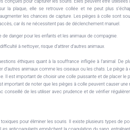
s conçues pour capturer les souris. Elles peuvent être utilisées
r la plaque, elle se retrouve collée et ne peut plus s’écha
s et augmenter les chances de capture. Les pièges à colle sont so
s d’accès, car ils ne nécessitent pas de déclenchement manuel.
ence de danger pour les enfants et les animaux de compagnie.
difficulté à nettoyer, risque d’attirer d’autres animaux.
estions éthiques quant à la souffrance infligée à l’animal. De plu
ttirer d’autres animaux comme les oiseaux ou les chats. Le piège à 
e. Il est important de choisir une colle puissante et de placer le 
est important de noter que les pièges à colle peuvent causer une
nc conseillé de les utiliser avec prudence et de vérifier régulièr
oxiques pour éliminer les souris. Il existe plusieurs types de po
 Les anticoagulants empêchent la coagulation du sang, entraînan