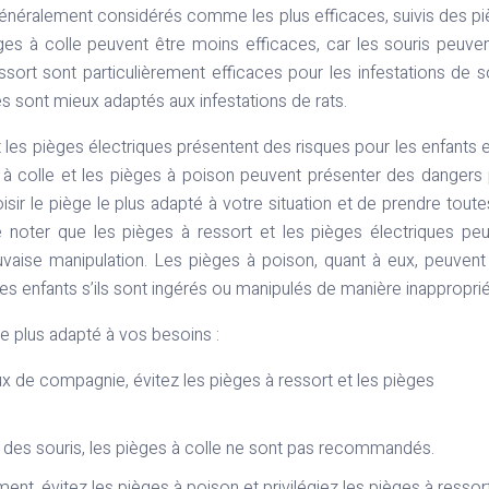
 généralement considérés comme les plus efficaces, suivis des p
ges à colle peuvent être moins efficaces, car les souris peuve
ssort sont particulièrement efficaces pour les infestations de s
s sont mieux adaptés aux infestations de rats.
 les pièges électriques présentent des risques pour les enfants e
 à colle et les pièges à poison peuvent présenter des dangers
sir le piège le plus adapté à votre situation et de prendre toute
e noter que les pièges à ressort et les pièges électriques pe
aise manipulation. Les pièges à poison, quant à eux, peuvent
s enfants s’ils sont ingérés ou manipulés de manière inapproprié
le plus adapté à vos besoins :
x de compagnie, évitez les pièges à ressort et les pièges
e des souris, les pièges à colle ne sont pas recommandés.
nt, évitez les pièges à poison et privilégiez les pièges à ressor