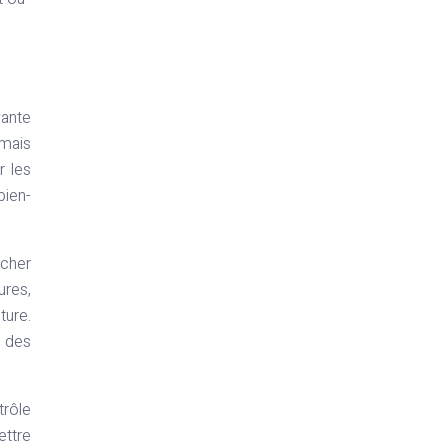
vante
 mais
r les
bien-
êcher
ures,
ture.
r des
trôle
ettre