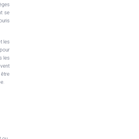
ièges
nt se
ouris
t les
 pour
s les
uvent
 être
e.
t ou