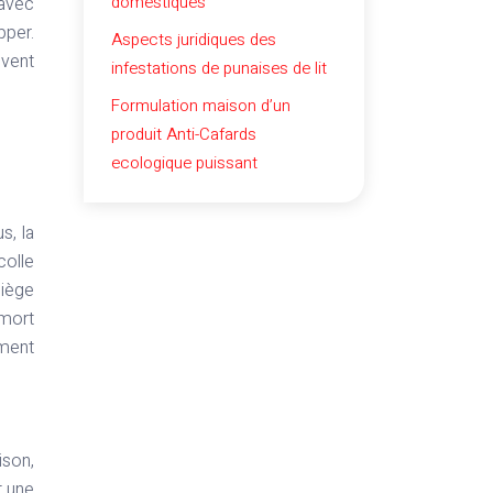
domestiques
 avec
pper.
Aspects juridiques des
uvent
infestations de punaises de lit
Formulation maison d’un
produit Anti-Cafards
ecologique puissant
s, la
colle
piège
 mort
ement
ison,
t une