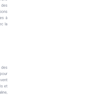
t des
tions
les à
ec la
e des
 pour
uvent
és et
line,