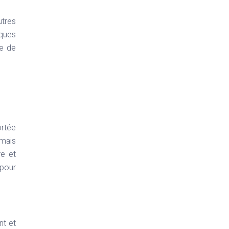
utres
iques
ue de
ortée
amais
re et
 pour
nt et