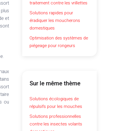
ssort
traitement contre les vrillettes
 plus
Solutions rapides pour
de et
éradiquer les moucherons
 sont
domestiques
Optimisation des systèmes de
piégeage pour rongeurs
e.
imaux
tains
Sur le même thème
ssort
taire
Solutions écologiques de
ts ou
répulsifs pour les mouches
Solutions professionnelles
contre les insectes volants